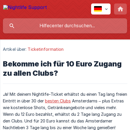
Artikel über:
Ticketinformation
Bekomme ich für 10 Euro Zugang
zu allen Clubs?
J
a! Mit deinem Nightlife-Ticket erhältst du einen Tag lang freien
Eintritt in über 30 der
besten Clubs
Amsterdams – plus Extras
wie kostenlose Shots, Getränkeangebote und vieles mehr.
Wenn du 12 Euro bezahlst, erhältst du 2 Tage lang Zugang zu
den Clubs. Und für 20 Euro kannst du das Amsterdamer
Nachtleben 3 Tage lang bis zu einer Woche lang genießen!