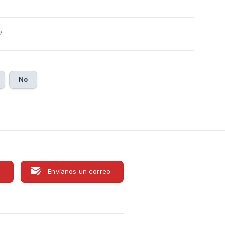
2
No
s
Envíanos un correo