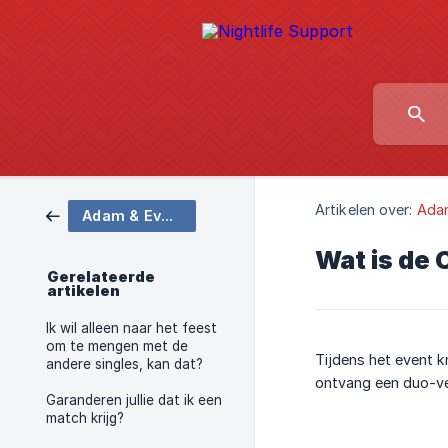
Artikelen over:
Adam
Adam & Eve Singles Only Party
Wat is de 
Gerelateerde
artikelen
Ik wil alleen naar het feest
om te mengen met de
Tijdens het event k
andere singles, kan dat?
ontvang een duo-ver
Garanderen jullie dat ik een
match krijg?