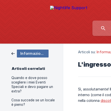
Articoli su:
Informaz
Informazioni sui locali notturni
L'ingresso 
Articoli correlati
Quando e dove posso
scegliere i miei Eventi
Speciali e devo pagare un
Sì, assolutamente! Il
extra?
interno (come il cod
Cosa succede se un locale
nella colonna
discot
è pieno?