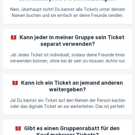
Nein, überhaupt nicht! Du kannst alle Tickets unter deinem
Namen buchen und sie einfach an deine Freunde senden.
Der Name auf dem Ticket ist nicht wichtig – der QR-Code
auf dem Ticket ist das, was zählt, und dein
Personalausweis (oder Reisepass oder Führerschein).
Kann jeder in meiner Gruppe sein Ticket
separat verwenden?
Ja! Jedes Ticket ist individuell, sodass deine Freunde ihres
verwenden können, ohne bei dir sein zu müssen. Achte nur
darauf, dass sie ihr eigenes digitales Ticket zum Scannen
bereithalten.
Kann ich ein Ticket an jemand anderen
weitergeben?
Ja! Du kannst ein Ticket auf den Namen der Person kaufen
oder das digitale Ticket an sie weiterleiten. Das ist perfekt
für eine Überraschung bei einem Abendausflug.
Gibt es einen Gruppenrabatt für den
Kauf mehrerer Tickets?