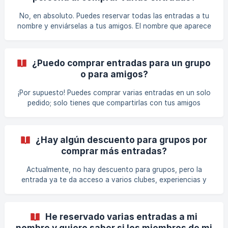
No, en absoluto. Puedes reservar todas las entradas a tu
nombre y enviárselas a tus amigos. El nombre que aparece
en la entrada no es importante: lo que cuenta es el código
QR de la entrada y tu documento de identidad (o
pasaporte o carné de conducir).
¿Puedo comprar entradas para un grupo
o para amigos?
¡Por supuesto! Puedes comprar varias entradas en un solo
pedido; solo tienes que compartirlas con tus amigos
después de la compra.
¿Hay algún descuento para grupos por
comprar más entradas?
Actualmente, no hay descuento para grupos, pero la
entrada ya te da acceso a varios clubes, experiencias y
ventajas, por lo que sigue siendo una gran oferta para
grupos.
He reservado varias entradas a mi
nombre y quiero saber si los miembros de mi