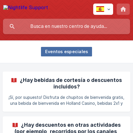
Eventos especiales
¿Hay bebidas de cortesía o descuentos
incluidos?
¡Sí, por supuesto! Disfruta de chupitos de bienvenida gratis,
una bebida de bienvenida en Holland Casino, bebidas 2x1 y
otras ventajas exclusivas con tu Amsterdam Nightlife
Ticket en múltiples lugares. Consulta la columna
'Discotecas participantes' del sitio web para encontrar las
¿Hay descuentos en otras actividades
ventajas mencionadas en la descripción; por ejemplo,
(por ejemplo, recorridos por los canales,