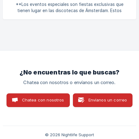
**Los eventos especiales son fiestas exclusivas que
tienen lugar en las discotecas de Ámsterdam. Estos
eventos te ofrecen una experiencia nocturna única más
allá de las entradas normales a las discotecas. Puedes
elegir entre diferentes eventos en discotecas como
Melkweg, Supperclub, Thuishaven y más. Consulta el
calendario de eventos especiales para ver qué hay. | →
Calendario de eventos especiales:
https://amsterdamnightlifeticket.com/en/cale
¿No encuentras lo que buscas?
Chatea con nosotros o envíanos un correo.
Chatea con nosotros
Envíanos un correo
© 2026 Nightlife Support