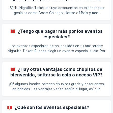
chupitos de bienvenida gratis en , Club Out, Club Smokey o
museos)?
El Punta Latino**
¡Sí! Tu Nightlife Ticket incluye descuentos en experiencias
geniales como Boom Chicago, House of Bols y más.
Consulta la sección « Experiencias» y « Extras» para
obtener más detalles. También puedes añadir experiencias
con descuento adicionales a tu Amsterdam Nightlife Ticket
¿Tengo que pagar más por los eventos
en el paso de actualización después de seleccionar tus | →
especiales?
extras: https://amsterdamnightlifeticket.com/#105 | →
experiencias: http
Los eventos especiales están incluidos en tu Amsterdam
Nightlife Ticket. Puedes elegir un evento especial al día. Por
ejemplo, al reservar un Amsterdam Nightlife Ticket de 2
días, puedes seleccionar 2 eventos especiales, uno por día.
| Reserva tu Amsterdam Nightlife Ticket aquí y elige tus
¿Hay otras ventajas como chupitos de
eventos especiales:
bienvenida, saltarse la cola o acceso VIP?
https://amsterdamnightlifeticket.com/en/event-date-
selection
¡Sí! Algunos locales ofrecen chupitos gratis y descuentos
en bebidas. Las ventajas varían según el lugar, así que
consulta los detalles en « Discotecas participantes» .
¿Qué son los eventos especiales?